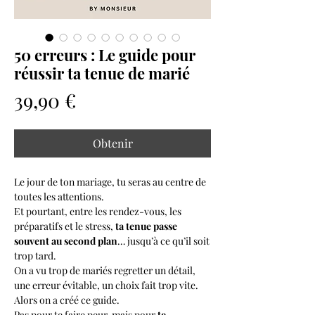
50 erreurs : Le guide pour
réussir ta tenue de marié
Prix
39,90 €
Obtenir
Le jour de ton mariage, tu seras au centre de
toutes les attentions.
Et pourtant, entre les rendez-vous, les
préparatifs et le stress,
ta tenue passe
souvent au second plan
… jusqu’à ce qu’il soit
trop tard.
On a vu trop de mariés regretter un détail,
une erreur évitable, un choix fait trop vite.
Alors on a créé ce guide.
Pas pour te faire peur, mais pour
te